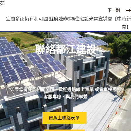
苑
下一則
宜蘭多雨仍有利可圖 縣府連辦9場住宅設光電宣導會【中時新
聞】
聯絡都江建設
CONTACT US
如果您有任何相關問題，歡迎透過線上表單 或者直接撥打
客服專線，與我們聯繫
線上聯絡表單