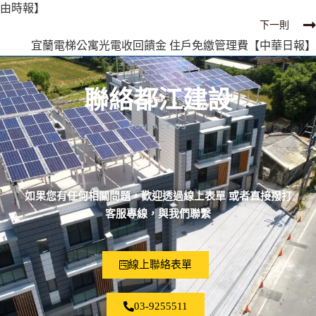
由時報】
下一則
宜蘭電梯公寓光電收回饋金 住戶免繳管理費【中華日報】
聯絡都江建設
CONTACT US
如果您有任何相關問題，歡迎透過線上表單 或者直接撥打
客服專線，與我們聯繫
線上聯絡表單
03-9255511