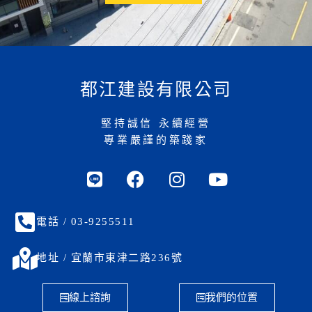
都江建設有限公司
堅持誠信 永續經營
專業嚴謹的築踐家
電話 / 03-9255511
地址 / 宜蘭市東津二路236號
線上諮詢
我們的位置