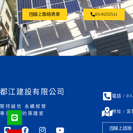
線上聯絡表單
03-9255511
都江建設有限公司
電話 / 03
堅持誠信 永續經營
地址 / 
專業嚴謹的築踐家
線上諮詢