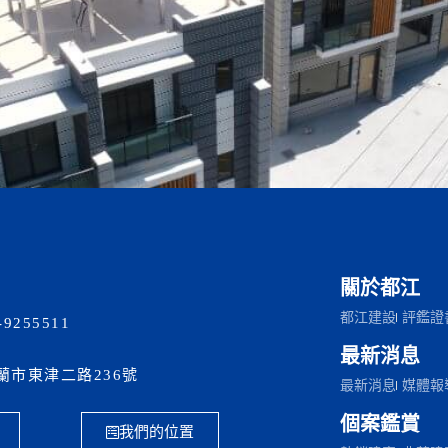
關於都江
都江建設
評鑑證
-9255511
最新消息
宜蘭市東津二路236號
最新消息
媒體報
個案鑑賞
我們的位置