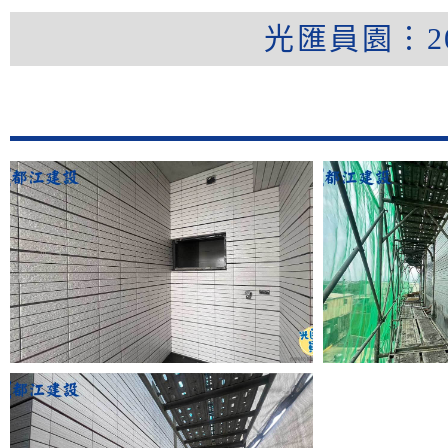
光匯員園︙20