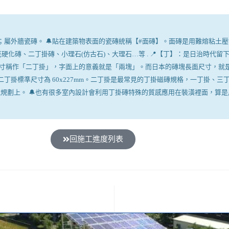
的一種；屬外牆瓷磚。 🔔貼在建築物表面的瓷磚統稱【#面磚】。面磚是用難熔
磚、二丁掛磚、小理石(仿古石)、大理石…等 . 📍【丁】：是日治時代留下
作「二丁掛」，字面上的意義就是「兩塊」。而日本的磚塊長面尺寸，就是 60x
m，二丁掛標準尺寸為 60x227mm。二丁掛是最常見的丁掛磁磚規格，一丁掛、三丁
上。 🔔也有很多室內設計會利用丁掛磚特殊的質感應用在裝潢裡面，算是用途蠻廣泛
回施工進度列表