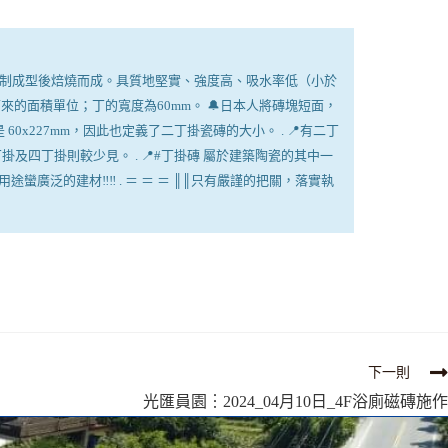
粘土壓制成型後焙燒而成。具質地堅實、強度高、吸水率低（小於
來的面積單位；丁的寬度為60mm。 🔔日本人將磚塊短面，
227mm，因此也定義了二丁掛瓷磚的大小。 . 📍有二丁
掛及四丁掛則較少見。 . 📍#丁掛磚 屬於建築陶瓷的其中一
的建材‼️‼️ . ＝ ＝ ＝ ║║只有嚴謹的把關，落實執
下一則
光匯員園︙2024_04月10日_4F浴廁磁磚施作