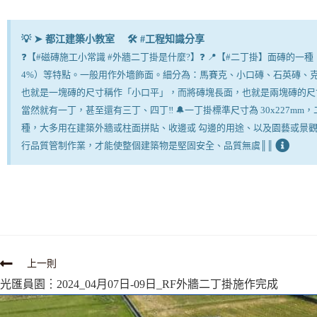
💡 ➤ 都江建築小教室 🛠 #工程知識分享
❓【#磁磚施工小常識 #外牆二丁掛是什麼?】❓ 📍【#二丁掛】面磚
4%）等特點。一般用作外墻飾面。細分為：馬賽克、小口磚、石英磚、克硬化
也就是一塊磚的尺寸稱作「小口平」，而將磚塊長面，也就是兩塊磚的尺寸稱
當然就有一丁，甚至還有三丁、四丁‼️ 🔔一丁掛標準尺寸為 30x227m
種，大多用在建築外牆或柱面拼貼、收邊或 勾邊的用途、以及園藝或景觀規劃
行品質管制作業，才能使整個建築物是堅固安全、品質無虞║║
上一則
光匯員園︙2024_04月07日-09日_RF外牆二丁掛施作完成