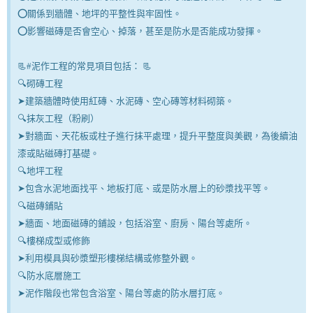
⭕關係到牆體、地坪的平整性與牢固性。
⭕影響磁磚是否會空心、掉落，甚至是防水是否能成功發揮。
📃#泥作工程的常見項目包括： 📃
🔍砌磚工程
➤建築牆體時使用紅磚、水泥磚、空心磚等材料砌築。
🔍抹灰工程（粉刷）
➤對牆面、天花板或柱子進行抹平處理，提升平整度與美觀，為後續油
漆或貼磁磚打基礎。
🔍地坪工程
➤包含水泥地面找平、地板打底、或是防水層上的砂漿找平等。
🔍磁磚鋪貼
➤牆面、地面磁磚的鋪設，包括浴室、廚房、陽台等處所。
🔍樓梯成型或修飾
➤利用模具與砂漿塑形樓梯結構或修整外觀。
🔍防水底層施工
➤泥作階段也常包含浴室、陽台等處的防水層打底。