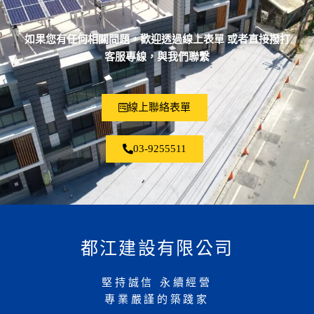
如果您有任何相關問題，歡迎透過線上表單 或者直接撥打
客服專線，與我們聯繫
線上聯絡表單
03-9255511
都江建設有限公司
堅持誠信 永續經營
專業嚴謹的築踐家