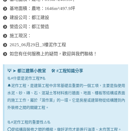
基地面積：農地：1646m²/497.9坪
建設公司：都江建設
營造公司：都江營造
施工現況：
2025_06月29日_3樓泥作工程
如您有任何服務上的疑問，歡迎與我們聯絡！
💡 ➤ 都江建築小教室 🛠 #工程知識分享
📃#什麼是泥作工程❓📃
🔔泥作工程，是建築工程中非常基礎且重要的一個工項，主要是指使用
水泥、砂、磚、石、混凝土等材料進行牆面、地面、樓板等結構或表面
的施工工作，屬於「濕作業」的一環。它是房屋或建築物從結構體到內
外裝修之間的關鍵工程。
📃#泥作工程的重要性⚠️📃
⭕是結構與裝修之間的橋樑，做好泥作才能進行油漆、木作等工程。