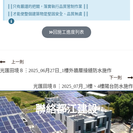
║║只有嚴謹的把關，落實執行品質管制作業 ║║
║║才能使整個建築物是堅固安全、品質無虞 ║║
回施工進度列表
上一則
光匯田境８︙2025_06月27日_1樓外牆層接縫防水施作
下一則
光匯田境８︙2025_07月_3樓、4樓陽台防水施作
聯絡都江建設
CONTACT US