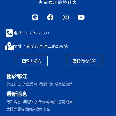
專業嚴謹的築踐家
電話 / 03-9255511
地址 / 宜蘭市東津二路236號
線上諮詢
我們的位置
關於都江
都江建設
評鑑證書
媒體記錄
隱私權政策
最新消息
最新消息
媒體報導
部落客推薦
發電成果
太陽光電設備同意備案申請