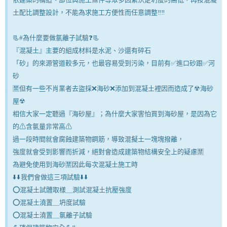
土配比調整設計，不能為求施工方便性而任意調整‼‼
📃#為什麼要做氯離子試驗❓📃
『混凝土』主要的組成材料是水泥、沙還有碎石
「砂」的來源管道較多元，也最容易受到污染，目前有✅進口砂跟✅河
砂
🈲但有一些不肖業者去盜採❌海砂❌添加到混凝土裡因而造成了☢海砂
屋☢
相信大家一定聽過『海砂屋』；為什麼大家害怕買到海砂屋，是因為它
的⚠含氯量非常高⚠
過一段時間就會腐蝕建築物鋼筋，導致混擬土一塊塊撥離，
強度就會受到影響而折減，絕對會造成建築物結構安全上的疑慮🈲
為避免使用到海砂🈲因此每次混凝土施工時
⬇️⬇️我們會做這三項試驗⬇️⬇️
⭕混凝土試體取樣＿測試混凝土抗壓強度
⭕混凝土澆置＿坍度試驗
⭕混凝土澆置＿氯離子試驗