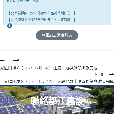
💪確保建築物安全💪‼
║║只有嚴謹的把關，落實執行品質管制作業 ║║
║║才能使整個建築物是堅固安全、品質無虞 ║║
回施工進度列表
上一則
光匯田境８︙2024_12月16日_柱筋、地樑鋼筋綁紮完成
下一則
光匯田境８︙2024_12月17日_大底混凝土澆置作業與澆置完成
聯絡都江建設
CONTACT US