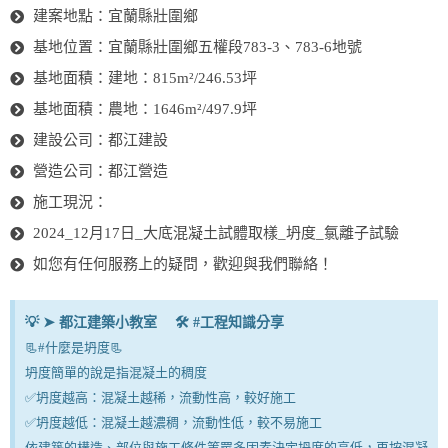
建案地點：宜蘭縣壯圍鄉
基地位置：宜蘭縣壯圍鄉五權段783-3、783-6地號
基地面積：建地：815m²/246.53坪
基地面積：農地：1646m²/497.9坪
建設公司：都江建設
營造公司：都江營造
施工現況：
2024_12月17日_大底混凝土試體取樣_坍度_氯離子試驗
如您有任何服務上的疑問，歡迎與我們聯絡！
💡 ➤ 都江建築小教室 🛠 #工程知識分享
📃#什麼是坍度📃
坍度簡單的說是指混凝土的稠度
✅坍度越高：混凝土越稀，流動性高，較好施工
✅坍度越低：混凝土越濃稠，流動性低，較不易施工
依建築的構造、部位與施工條件等眾多因素決定坍度的高低，再按混凝