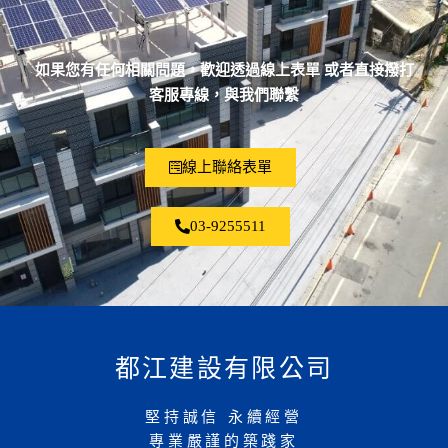
如果您有任何相關問題，歡迎透過線上表單 或者直接撥打
客服專線，與我們聯繫
線上聯絡表單
03-9255511
都江建設有限公司
堅持誠信 永續經營
專業嚴謹的築踐家