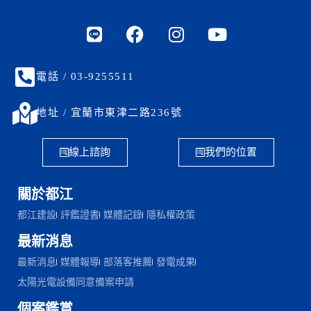
電話 / 03-9255511
地址 / 宜蘭市東津二路236號
線上諮詢
我們的位置
關於都江
都江建設
評鑑證書
媒體記錄
隱私權政策
最新消息
最新消息
媒體報導
部落客推薦
發電成果
太陽光電設備同意備案申請
個案鑑賞