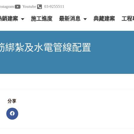
Instagram
Youtube
03-9255511
熱銷建案
施工進度
最新消息
典藏建案
工程
F牆鋼筋綁紮及水電管線配置
分享