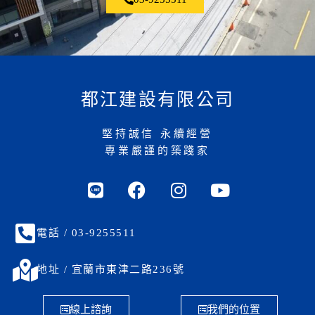
都江建設有限公司
堅持誠信 永續經營
專業嚴謹的築踐家
電話 / 03-9255511
地址 / 宜蘭市東津二路236號
線上諮詢
我們的位置