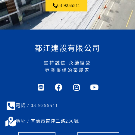
03-9255511
都江建設有限公司
堅持誠信 永續經營
專業嚴謹的築踐家
電話 / 03-9255511
地址 / 宜蘭市東津二路236號