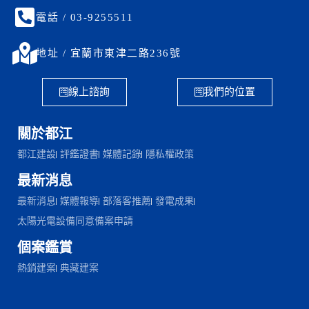
電話 / 03-9255511
地址 / 宜蘭市東津二路236號
線上諮詢
我們的位置
關於都江
都江建設
評鑑證書
媒體記錄
隱私權政策
最新消息
最新消息
媒體報導
部落客推薦
發電成果
太陽光電設備同意備案申請
個案鑑賞
熱銷建案
典藏建案