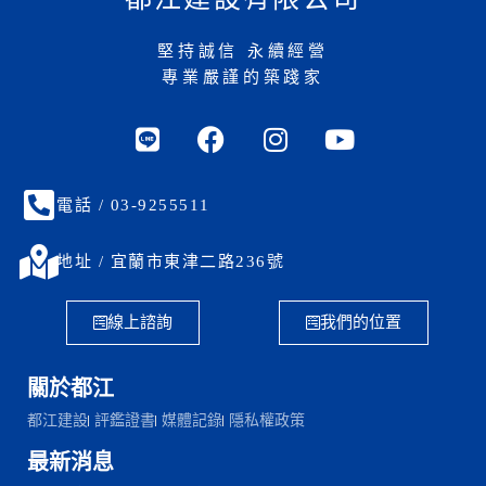
堅持誠信 永續經營
專業嚴謹的築踐家
電話 / 03-9255511
地址 / 宜蘭市東津二路236號
線上諮詢
我們的位置
關於都江
都江建設
評鑑證書
媒體記錄
隱私權政策
最新消息